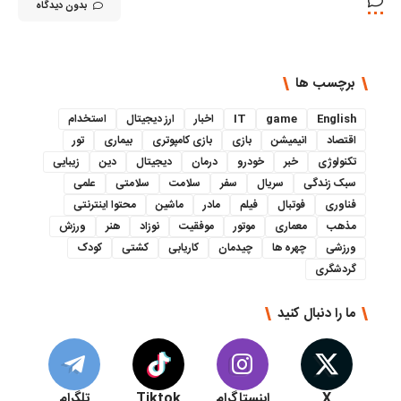
بدون دیدگاه
برچسب ها
English
game
IT
اخبار
ارز دیجیتال
استخدام
اقتصاد
انیمیشن
بازی
بازی کامپوتری
بیماری
تور
تکنولوژی
خبر
خودرو
درمان
دیجیتال
دین
زیبایی
سبک زندگی
سریال
سفر
سلامت
سلامتی
علمی
فناوری
فوتبال
فیلم
مادر
ماشین
محتوا اینترنتی
مذهب
معماری
موتور
موفقیت
نوزاد
هنر
ورزش
ورزشی
چهره ها
چیدمان
کاریابی
کشتی
کودک
گردشگری
ما را دنبال کنید
X
اینستاگرام
Tiktok
تلگرام