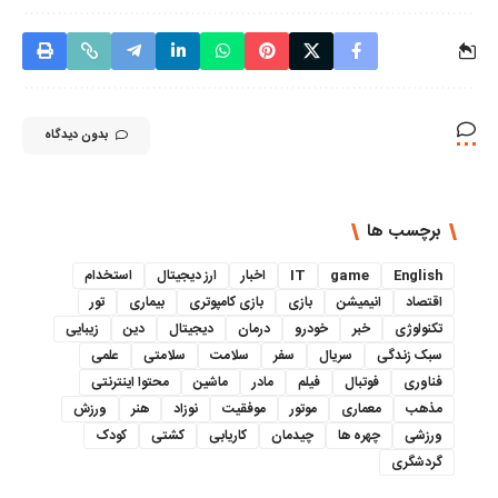
بدون دیدگاه
برچسب ها
English
game
IT
اخبار
ارز دیجیتال
استخدام
اقتصاد
انیمیشن
بازی
بازی کامپوتری
بیماری
تور
تکنولوژی
خبر
خودرو
درمان
دیجیتال
دین
زیبایی
سبک زندگی
سریال
سفر
سلامت
سلامتی
علمی
فناوری
فوتبال
فیلم
مادر
ماشین
محتوا اینترنتی
مذهب
معماری
موتور
موفقیت
نوزاد
هنر
ورزش
ورزشی
چهره ها
چیدمان
کاریابی
کشتی
کودک
گردشگری