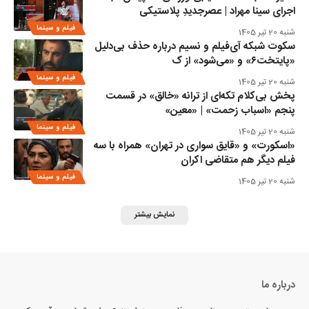
اجرای سینا مهراد | عصرجدیدِ پلاستیکی
فیلم و سینما
شنبه 20 تیر 1405
سکوت شبکه آی‌فیلم و نسیم درباره حذف بی‌دلیل
«پایتخت۶» و «می‌شود» از ک
فیلم و سینما
شنبه 20 تیر 1405
پخش بی‌کلام تکه‌ای از ترانه «خالق» در قسمت
پنجم «اسباب زحمت» | «معین»
فیلم و سینما
شنبه 20 تیر 1405
«اسکورت» و «قایق سواری در تهران» همراه با سه
فیلم دیگر هم متقاضی اکران
فیلم و سینما
شنبه 20 تیر 1405
نمایش بیشتر
درباره ما