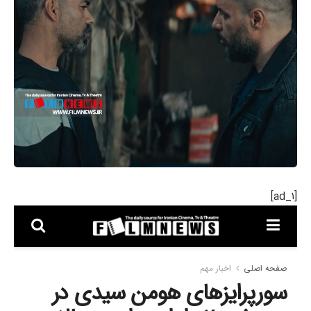
[ad_۱]