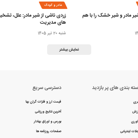
مادر و کودک
یر مادر و شیر خشک را با هم
زردی ناشی از شیر مادر: علل، تشخیص
های مدیریت
شنبه 20 تیر 1405
نمایش بیشتر
ته بندی های پر بازدید
دسترسی سریع
ری
قیمت ارز و فلزات گران بها
زش
آخرین نتایج ورزشی
اوری
بورس و اوراق بهادار
لات اینترنتی
صفحات روزنامه ها