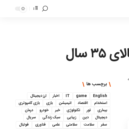
آآ
تغییر
اندازه
فونت
 سال
برچسب ها
English
game
IT
اخبار
ارز دیجیتال
استخدام
اقتصاد
انیمیشن
بازی
بازی کامپوتری
بیماری
تور
تکنولوژی
خبر
خودرو
درمان
دیجیتال
دین
زیبایی
سبک زندگی
سریال
سفر
سلامت
سلامتی
علمی
فناوری
فوتبال