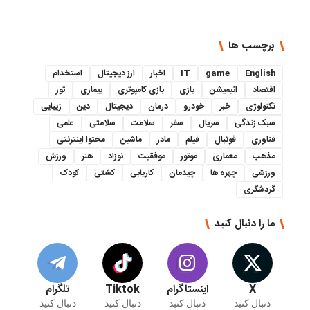
برچسب ها
English
game
IT
اخبار
ارز دیجیتال
استخدام
اقتصاد
انیمیشن
بازی
بازی کامپوتری
بیماری
تور
تکنولوژی
خبر
خودرو
درمان
دیجیتال
دین
زیبایی
سبک زندگی
سریال
سفر
سلامت
سلامتی
علمی
فناوری
فوتبال
فیلم
مادر
ماشین
محتوا اینترنتی
مذهب
معماری
موتور
موفقیت
نوزاد
هنر
ورزش
ورزشی
چهره ها
چیدمان
کاریابی
کشتی
کودک
گردشگری
ما را دنبال کنید
X
اینستاگرام
Tiktok
تلگرام
دنبال کنید
دنبال کنید
دنبال کنید
دنبال کنید